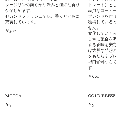
ダージリンの爽やかな渋みと繊細な香り
トレート）と
が楽しめます。
品質なコーヒ
セカンドフラッシュで味、香りとともに
ブレンドを作
充実しています。
獲得している
せん。
￥500
変化していく
し常に配合を
する香味を安
は大胆な発想
をもたらすブ
堀口珈琲なら
す。
￥600
MOTCA
COLD BREW
￥9
￥9