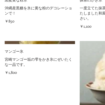
沖縄産黒糖を氷に黄な粉のデコレーショ
一度立てた抹
ンで！
たしました和
さい。
￥850
￥1,100
マンゴー氷
宮崎マンゴー垢の雫をかき氷にぜいたく
な一品です。
￥1,800