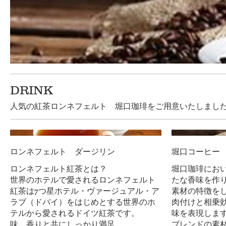
DRINK
人気の紅茶ロンネフェルト 堀口珈琲をご用意いたしまし
ロンネフェルト ダージリン
堀口コーヒー
ロンネフェルト紅茶とは？
堀口珈琲にお
世界のホテルで愛されるロンネフェルト
たな香味を作
紅茶は7つ星ホテル・ヴァージュアル・ア
素材の特徴を
ラブ（ドバイ）をはじめとする世界のホ
肉付けと相乗
テルから愛されるドイツ紅茶です。
味を表現しま
味、香りと共にしっかり満足
ブレンドの素