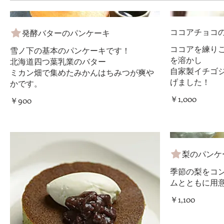
ココアチョコ
発酵バターのパンケーキ
ココアを練り
雪ノ下の基本のパンケーキです！
を溶かし
北海道四つ葉乳業のバター
自家製イチゴ
ミカン畑で集めたみかんはちみつが爽や
げました！
かです。
￥1,000
￥900
梨のパンケ
季節の梨をコ
ムとともに用
￥1,100